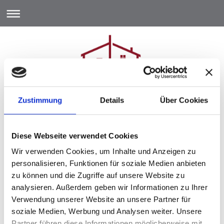
Unsere Leistungen
Zustimmung
Details
Über Cookies
Wir bieten Ihnen ein umfassendes Leistungsangebot rund um
Ihre Immobilie –
persönlich, zuverlässig und mit
Diese Webseite verwendet Cookies
jahrzehntelanger Erfahrung:
Wir verwenden Cookies, um Inhalte und Anzeigen zu
personalisieren, Funktionen für soziale Medien anbieten
WEG-Verwaltung
zu können und die Zugriffe auf unsere Website zu
Kompetente Verwaltung von
analysieren. Außerdem geben wir Informationen zu Ihrer
Wohnungseigentümergemeinschaften gemäß WEMoG
Verwendung unserer Website an unsere Partner für
(Wohnungseigentumsmodernisierungsgesetz).
soziale Medien, Werbung und Analysen weiter. Unsere
So
nderverwaltung von Wohn- und Teileigentum
Partner führen diese Informationen möglicherweise mit